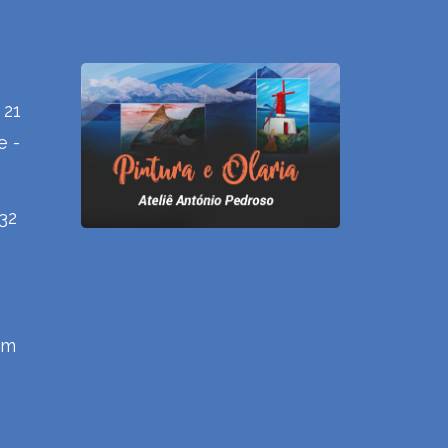
 21
e -
432
om