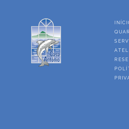
INÍC
QUA
SERV
ATEL
RES
POLÍ
PRIV