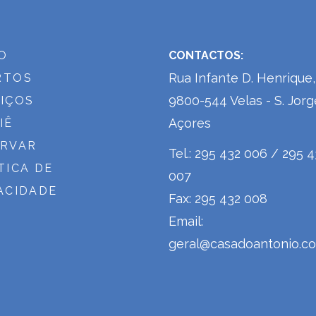
IO
CONTACTOS:
Rua Infante D. Henrique,
RTOS
9800-544 Velas - S. Jorg
IÇOS
Açores
IÊ
ERVAR
Tel.: 295 432 006 / 295 
TICA DE
007
ACIDADE
Fax: 295 432 008
Email:
geral@casadoantonio.c