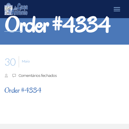
Order #4334
30
Maio
em
Comentários fechados
Order
#4334
Order #4334