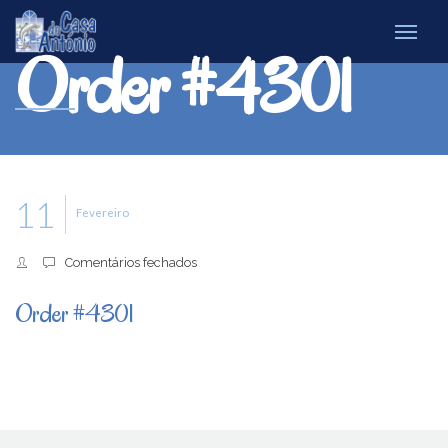
Order #4301
11
Fevereiro
em
Comentários fechados
Order
#4301
Order #4301