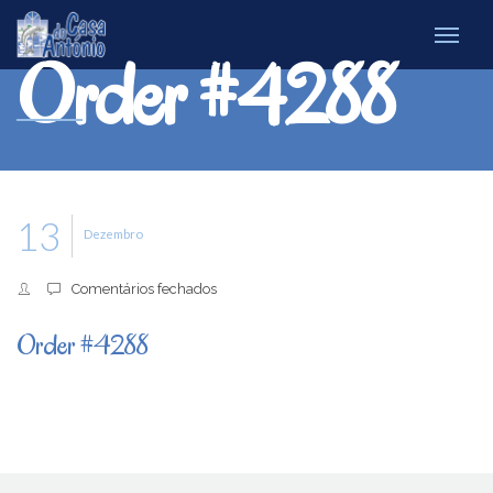
Order #4288
13
Dezembro
em
Comentários fechados
Order
#4288
Order #4288