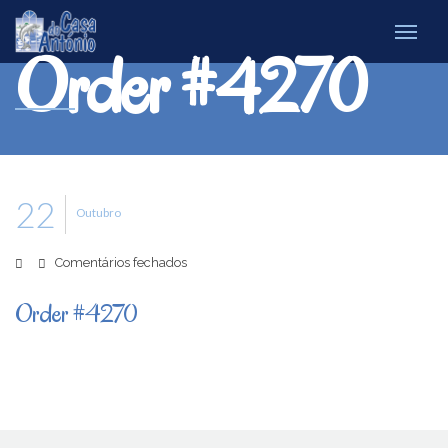
Order #4270
22
Outubro
em
Comentários fechados
Order
#4270
Order #4270