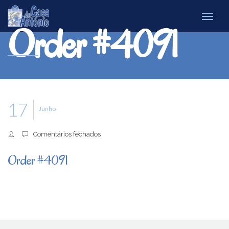
Order #4091
17
Junho
em
Comentários fechados
Order
#4091
Order #4091