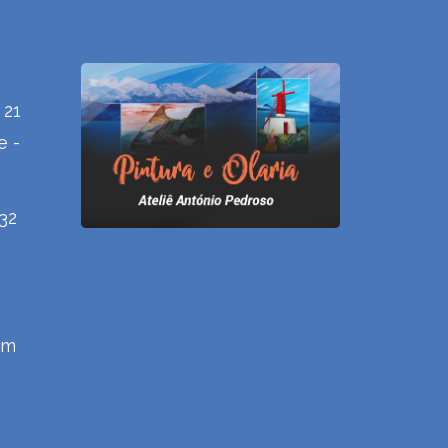
 21
e -
432
om