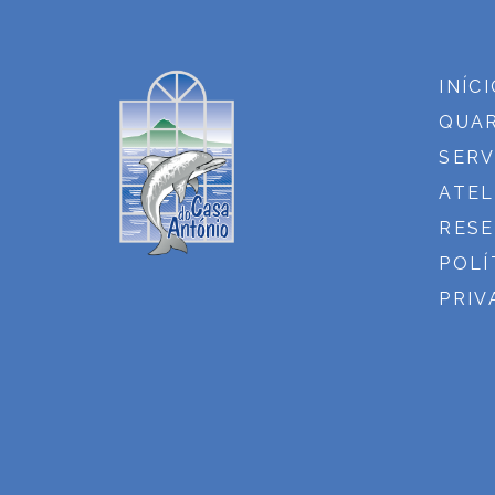
INÍC
QUA
SERV
ATEL
RES
POLÍ
PRIV