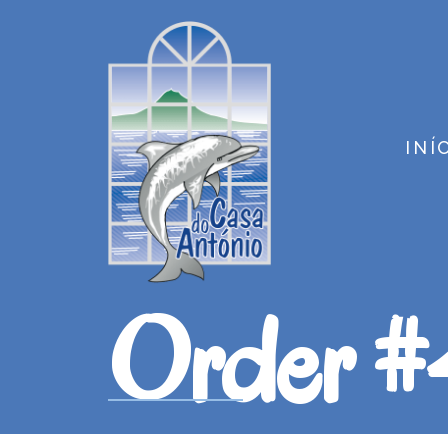
INÍ
Order 