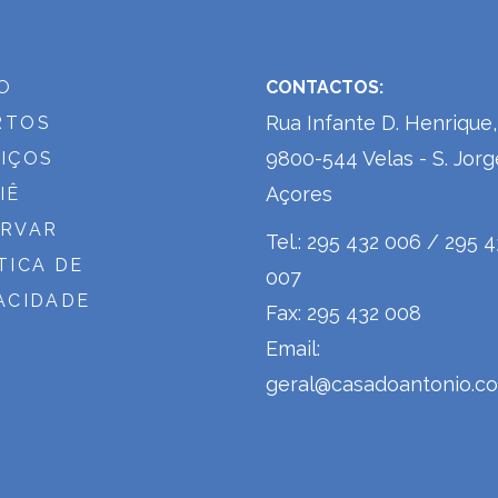
IO
CONTACTOS:
Rua Infante D. Henrique,
RTOS
9800-544 Velas - S. Jorg
IÇOS
Açores
IÊ
ERVAR
Tel.: 295 432 006 / 295 
TICA DE
007
ACIDADE
Fax: 295 432 008
Email:
geral@casadoantonio.c