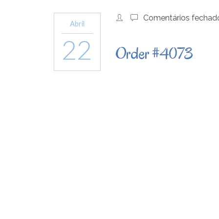
Comentários fechad
Abril
22
Order #4073