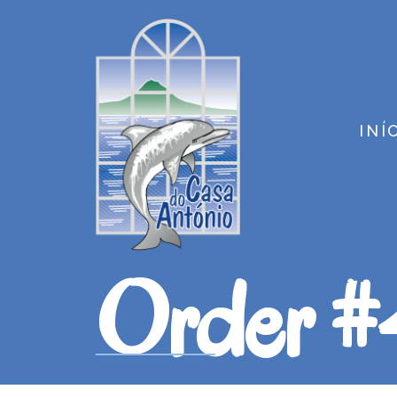
INÍ
Order 