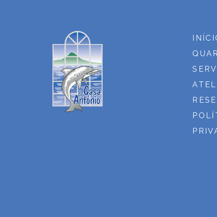
INÍC
QUA
SERV
ATEL
RES
POLÍ
PRIV