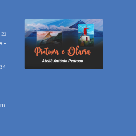
 21
e -
432
om