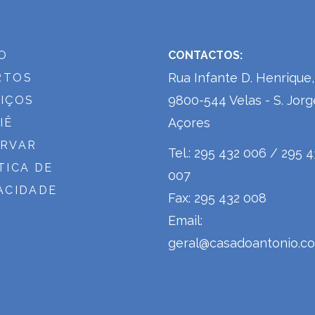
IO
CONTACTOS:
Rua Infante D. Henrique,
RTOS
9800-544 Velas - S. Jorg
IÇOS
Açores
IÊ
ERVAR
Tel.: 295 432 006 / 295 
TICA DE
007
ACIDADE
Fax: 295 432 008
Email:
geral@casadoantonio.c