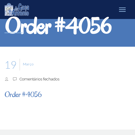
Order #4056
19
Março
em
Comentários fechados
Order
#4056
Order #4056