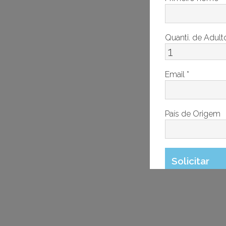
Quanti. de Adul
Email
*
País de Origem
Solicitar
Hora da Chegad