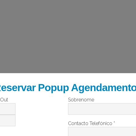
eservar Popup Agendament
 Out
Sobrenome
Contacto Telefónico
*