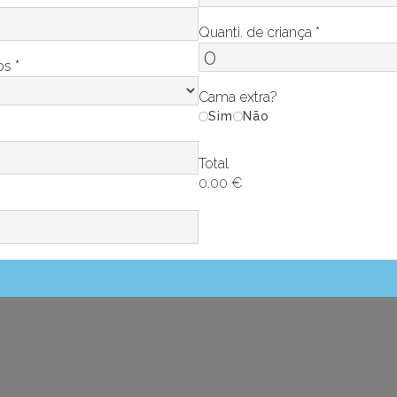
Quanti. de criança
*
tos
*
Cama extra?
Sim
Não
Total
0.00
€
a